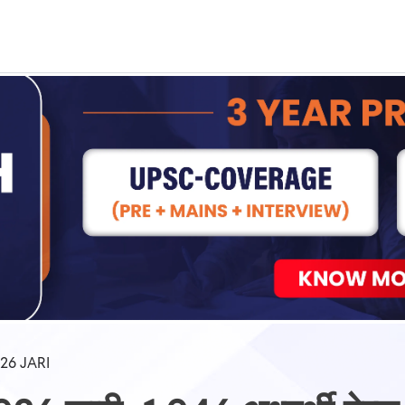
Real Test
Class 1st - 8th
Power Batch
IIT JEE
N
GATE
A
26 JARI