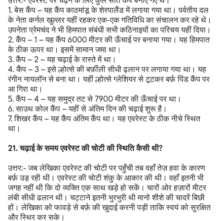
उत्तर:- एवरेस्ट पर चढ़ने के लिए कुल सात कैंप बनाए गए थे।
1. बेस कैंप – यह कैंप काठमांडू के शेरपालैंड में लगाया गया था। पर्वतीय दल
के नेता कर्नल खुल्लर यहीं रहकर एक-एक गतिविधि का संचालन कर रहे थे।
उपनेता प्रेमचंद ने भी हिमपात संबंधी सभी कठिनाइयों का परिचय यहीं दिया।
2. कैंप – 1 – यह कैंप 6000 मीटर की ऊँचाई पर बनाया गया। यह हिमपात
के ठीक ऊपर था। इसमें सामान जमा था।
3. कैंप – 2 – यह चढ़ाई के रास्ते में था।
4. कैंप – 3 – इसे ल्होत्से की बर्फ़ीली सीधी ढ़लान पर लगाया गया था। यह
रंगीन नायलॉन से बना था। यहीं ल्होत्से ग्लेशियर से टूटकर बर्फ़ पिंड कैंप पर
आ गिरा था।
5. कैंप – 4 – यह समुद्र तट से 7900 मीटर की ऊँचाई पर था।
6. साउथ कोल कैंप – यहीं से अंतिम दिन की चढ़ाई शुरू है।
7. शिखर कैंप – यह कैंप अंतिम कैंप था। यह एवरेस्ट के ठीक नीचे स्थित
था।
21. चढ़ाई के समय एवरेस्ट की चोटी की स्थिति कैसी थी?
उत्तर:- जब लेखिका एवरेस्ट की चोटी पर पहुँची तब वहाँ तेज़ हवा के कारण
बर्फ़ उड़ रही थी। एवरेस्ट की चोटी शंकु के आकार की थी। वहाँ इतनी भी
जगह नहीं थी कि दो व्यक्ति एक साथ खड़े हो सकें। चारों ओर हज़ारों मीटर
लंबी सीधी ढलान थी। चट्टाने इतनी भुरभुरी थी मानो शीशे की चादरें बिछी
हों। लेखिका को फावड़े से बर्फ़ की खुदाई करनी पड़ी ताकि स्वयं को सुरक्षित
और स्थिर कर सके।