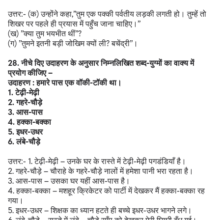
उत्तर:- (क) उन्होंने कहा,”तुम एक पक्की पर्वतीय लड़की लगती हो। तुम्हें तो
शिखर पर पहले ही प्रयास में पहुँच जाना चाहिए।”
(ख) ”क्या तुम भयभीत थीं”?
(ग) ”तुमने इतनी बड़ी जोखिम क्यों ली? बचेंद्री”।
28. नीचे दिए उदाहरण के अनुसार निम्नलिखित शब्द-युग्मों का वाक्य में
प्रयोग कीजिए –
उदाहरण : हमारे पास एक वॉकी-टॉकी था।
1. टेढ़ी-मेढ़ी
2. गहरे-चौड़े
3. आस-पास
4. हक्का-बक्का
5. इधर-उधर
6. लंबे-चौड़े
उत्तर:- 1. टेढ़ी-मेढ़ी – उनके घर के रास्ते में टेढ़ी-मेढ़ी पगडंडियाँ है।
2. गहरे-चौड़े – चौराहे के गहरे-चौड़े नालों में हमेशा पानी भरा रहता है।
3. आस-पास – उसका घर यहीं आस-पास है।
4. हक्का-बक्का – मशहूर क्रिकेटर को पार्टी में देखकर मैं हक्का-बक्का रह
गया।
5. इधर-उधर – शिक्षक का ध्यान हटते ही बच्चे इधर-उधर भागने लगे।