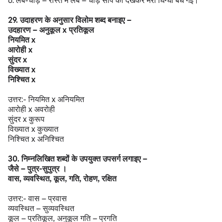
6. लंबे-चौड़े – रास्ते में लंबे – चौड़े साँप को देखकर मेरी घिग्घी बँध गई।
29. उदाहरण के अनुसार विलोम शब्द बनाइए –
उदहारण – अनुकूल x प्रतिकूल
नियमित x
आरोही x
सुंदर x
विख्यात x
निश्चित x
उत्तर:- नियमित x अनियमित
आरोही x अवरोही
सुंदर x कुरूप
विख्यात x कुख्यात
निश्चित x अनिश्चित
30. निम्नलिखित शब्दों के उपयुक्त उपसर्ग लगाइए –
जैसे – पुत्र-सुपुत्र ।
वास, व्यवस्थित, कूल, गति, रोहण, रक्षित
उत्तर:- वास – प्रवास
व्यवस्थित – सुव्यवस्थित
कूल – प्रतिकूल, अनुकूल गति – प्रगति