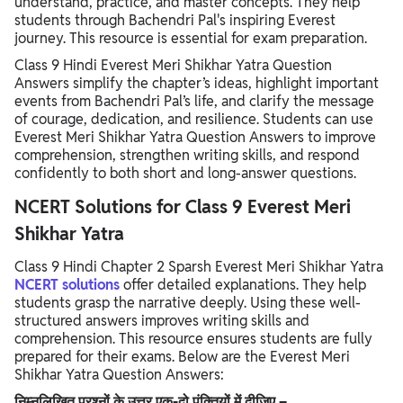
understand, practice, and master concepts. They help
students through Bachendri Pal's inspiring Everest
journey. This resource is essential for exam preparation.
Class 9 Hindi Everest Meri Shikhar Yatra Question
Answers simplify the chapter’s ideas, highlight important
events from Bachendri Pal’s life, and clarify the message
of courage, dedication, and resilience. Students can use
Everest Meri Shikhar Yatra Question Answers to improve
comprehension, strengthen writing skills, and respond
confidently to both short and long-answer questions.
NCERT Solutions for Class 9 Everest Meri
Shikhar Yatra
Class 9 Hindi Chapter 2 Sparsh Everest Meri Shikhar Yatra
NCERT solutions
offer detailed explanations. They help
students grasp the narrative deeply. Using these well-
structured answers improves writing skills and
comprehension. This resource ensures students are fully
prepared for their exams. Below are the Everest Meri
Shikhar Yatra Question Answers:
निम्नलिखित प्रश्नों के उत्तर एक-दो पंक्तियों में दीजिए –