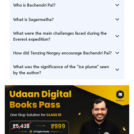
Who is Bachendri Pal?
Bachendri Pal is the first Indian woman to climb Mount
What is Sagarmatha?
Everest. Her journey began from a small village.
'Sagarmatha' is the Nepali name for Mount Everest. The
What were the main challenges faced during the
author found this name very appealing.
Everest expedition?
Challenges included dangerous Khumbu icefall, blizzards,
How did Tenzing Norgay encourage Bachendri Pal?
avalanches, and extreme cold. The constantly changing ice
presented great risks.
Tenzing called her a "strong mountain girl". He predicted
What was the significance of the "ice plume" seen
her success in the first attempt.
by the author?
The ice plume was a flag-like formation of ice. It indicated
high winds on the summit. It warned of extreme
conditions.