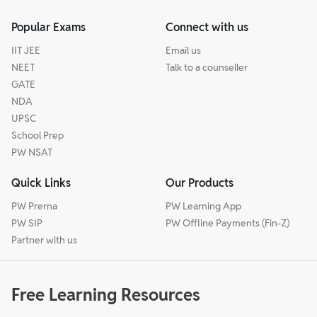
Popular Exams
Connect with us
IIT JEE
Email us
NEET
Talk to a counseller
GATE
NDA
UPSC
School Prep
PW NSAT
Quick Links
Our Products
PW Prerna
PW Learning App
PW SIP
PW Offline Payments (Fin-Z)
Partner with us
Free Learning Resources