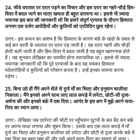
24. सीधे धरातल पर दरार पड़ने का विचार और इस दरार का गहरे-चौड़े हिम-
विदर में बदल जाने का मात्र खयाल ही बहुत डरावना था। इससे भी ज़्यादा
भयानक इस बात की जानकारी थी कि हमारे संपूर्ण प्रयास के दौरान हिमपात
लगभग एक दर्जन आरोहियों और कुलियों को प्रतिदिन छूता रहेगा।
उत्तर:- इस कथन का आशय है कि हिमपात के कारण बर्फ़ के खंडो के दबाव से
कई बार धरती के धरातल पर दरार पड़ जाती है। यह दरार गहरी और चौड़ी
होती चली जाती है और हिम-विदर में बदल जाती है यह बहुत खतरनाक होते
हैं। यह सुनकर लेखिका का भयभीत होना स्वाभाविक था। इससे भी ज्यादा
भयानक जानकारी थी कि पूरे प्रयासों के बाद यह भयंकर हिमपात
पर्वतारोहियों व कुलियों को परेशान करता है। उन्हें इनका सामना करना
पड़ेगा।
25. बिना उठे ही मैंने अपने थैले से दुर्गा माँ का चित्र और हनुमान चालीसा
निकाला। मैंने इनको अपने साथ लाए लाल कपड़े में लपेटा, छोटी-सी पूजा-
अर्चना की और इनको बर्फ़ में दबा दिया। आनंद के इस क्षण में मुझे अपने माता-
पिता का ध्यान आया।
उत्तर:- लेखिका जब एवरेस्ट की चोटी पर पहुँचकर घुटनों के बल बैठ कर बर्फ़
पर अपना माथा लगाया और चुंबन किया। उसके बाद एक लाल कपड़े में माँ
दुर्गा का चित्र और हनुमान चालीसा को लपेटा और छोटी से पूजा करके बर्फ़ में
दबा दिया वह बहुत खुश थी और उसे अपने माता-पिता का स्मरण हो आया।