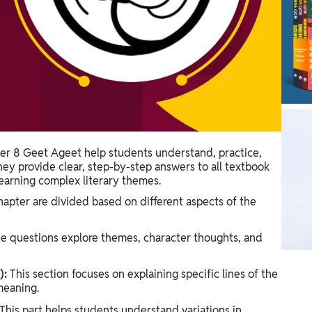
ter 8 Geet Ageet help students understand, practice,
ey provide clear, step-by-step answers to all textbook
learning complex literary themes.
apter are divided based on different aspects of the
e questions explore themes, character thoughts, and
):
This section focuses on explaining specific lines of the
meaning.
This part helps students understand variations in