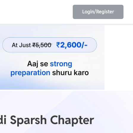
Login/Register
EET
ESE
E/JE
Olympiad
di Sparsh Chapter