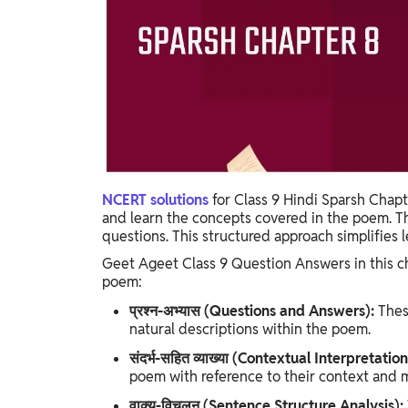
Study Abroad
IELTS, TOEFL, Acadfly Study Abroad, Acadfly
Career Abroad
Agriculture
Agriculture
PW Gulf
Oman, UAE, Malaysia, Kuwait, Qatar, Saudi Arabia,
NCERT solutions
for Class 9 Hindi Sparsh Chap
Bahrain, Uganda, Nigeria, Tanzania, Singapore
and learn the concepts covered in the poem. Th
questions. This structured approach simplifies 
Geet Ageet Class 9 Question Answers in this ch
poem:
प्रश्न-अभ्यास (Questions and Answers):
Thes
natural descriptions within the poem.
संदर्भ-सहित व्याख्या (Contextual Interpretation
poem with reference to their context and 
वाक्य-विचलन (Sentence Structure Analysis):