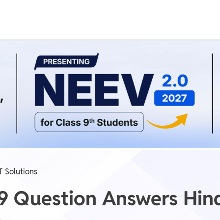
Real Test
Class 1st - 8th
Power Batch
IIT JEE
N
GATE
A
 Solutions
9 Question Answers Hin