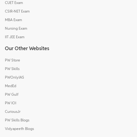
CUET Exam
CSIR-NET Exam
MBA Exam
Nursing Exam
IIT JEE Exam
Our Other Websites
PW Store
PW Skills
PWOnlyIAS
MedEd
PW Gulf
PW IOI
CuriousJr
PW Skills Blogs
Vidyapeeth Blogs