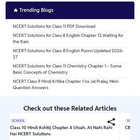
🔥
Trending Blogs
NCERT Solutions for Class 11 PDF Download
NCERT Solutions for Class 8 English Chapter 12 Waiting for
the Rain
NCERT Solutions for Class 8 English Poorvi Updated 2026-
27
NCERT Solutions for Class 11 Chemistry Chapter 1 – Some
Basic Concepts of Chemistry
NCERT Class 9 Hindi Kritika Chapter 1 Iss Jal Pralay Mein
Question Answers
Check out these Related Articles
SCHOOL
SCHOOL
Class 10 Hindi Kshitij Chapter 4 Utsah, At Nahi Rahi
CBSE C
Hai NCERT Solutions