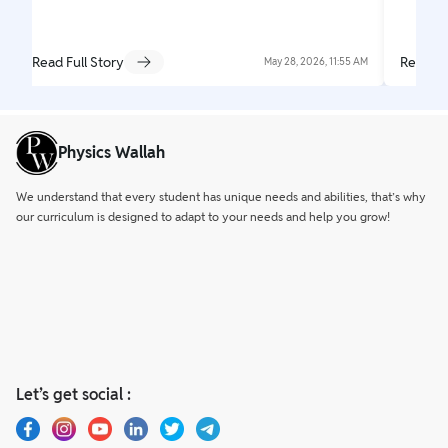
Read Full Story
Read Fu
May 28, 2026, 11:55 AM
Physics Wallah
We understand that every student has unique needs and abilities, that’s why
our curriculum is designed to adapt to your needs and help you grow!
Let’s get social :