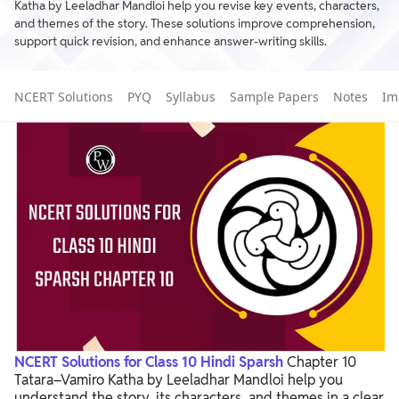
Katha by Leeladhar Mandloi help you revise key events, characters,
and themes of the story. These solutions improve comprehension,
support quick revision, and enhance answer-writing skills.
NCERT Solutions
PYQ
Syllabus
Sample Papers
Notes
Im
NCERT Solutions for Class 10 Hindi Sparsh
Chapter 10
Tatara–Vamiro Katha by
Leeladhar Mandloi
help you
understand the story, its characters, and themes in a clear