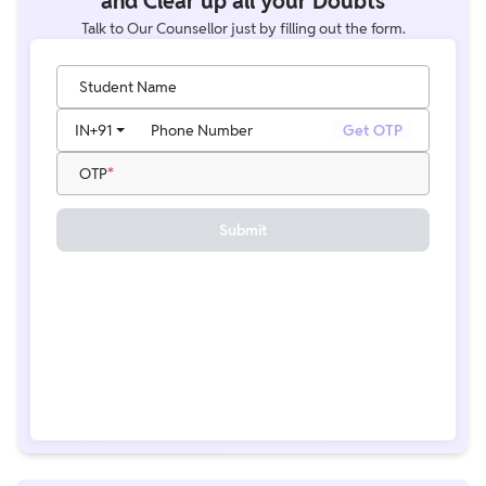
and Clear up all your Doubts
Talk to Our Counsellor just by filling out the form.
Student Name
IN
+91
Phone Number
Get OTP
OTP
Submit