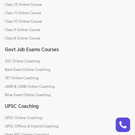
Class 12 Online Course
Class 11 Online Course
Class 10 Online Course
Class 9 Online Course
Class 8 Online Course
Govt Job Exams Courses
SSC Online Coaching
Bank Exam Online Coaching
TET Online Coaching
JAIIB & CAIIB Online Coaching
Bihar Exam Online Coaching
UPSC Coaching
UPSC Online Coaching
Talk to a counsellor
Have doubts? Our support team will be happy to assist you!
UPSC Offline & Hybrid Coaching
State PSC Online Coaching