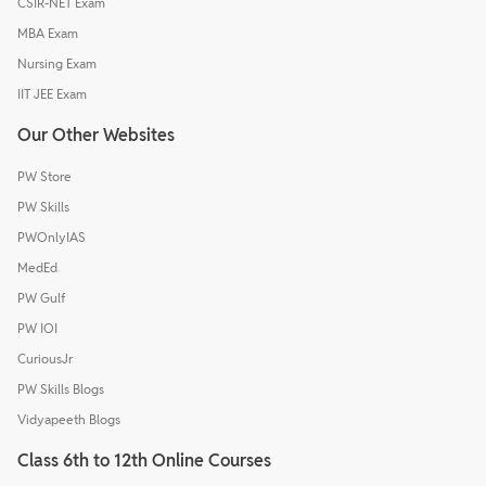
CSIR-NET Exam
MBA Exam
Nursing Exam
IIT JEE Exam
Our Other Websites
PW Store
PW Skills
PWOnlyIAS
MedEd
PW Gulf
PW IOI
CuriousJr
PW Skills Blogs
Vidyapeeth Blogs
Class 6th to 12th Online Courses