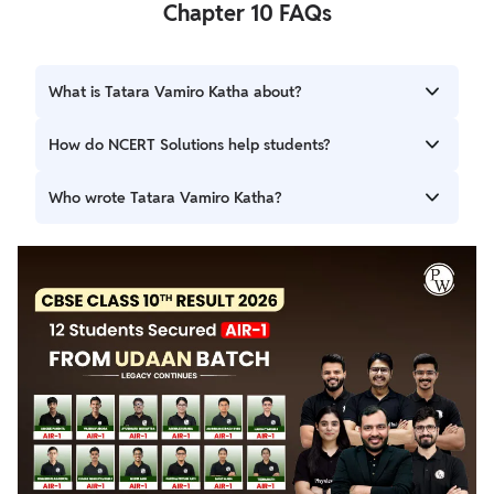
Chapter 10 FAQs
What is Tatara Vamiro Katha about?
It is a folk tale from Nicobar that highlights social customs,
How do NCERT Solutions help students?
blind beliefs, and the tragic love story of Tatara and
Vamiro.
They provide clear, easy-to-understand answers that help
Who wrote Tatara Vamiro Katha?
students learn the story, improve writing skills, and
prepare for exams.
The story is written by Leeladhar Mandloi.