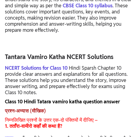
and simple way as per the
CBSE Class 10 syllabus
. These
solutions cover important questions, key events, and
concepts, making revision easier. They also improve
comprehension and answer-writing skills, helping you
prepare more effectively.
Tantara Vamiro Katha NCERT Solutions
NCERT Solutions for Class 10
Hindi Sparsh Chapter 10
provide clear answers and explanations for all questions.
These solutions help you understand the story, improve
answer writing, and prepare effectively for exams using
Class 10 notes.
Class 10 Hindi T
atara vamiro katha question answer
प्रश्न-अभ्यास (मौखिक)
निम्नलिखित प्रश्नों के उत्तर एक-दो पंक्तियों में दीजिए –
1. तताँरा-वामीरो कहाँ की कथा है?